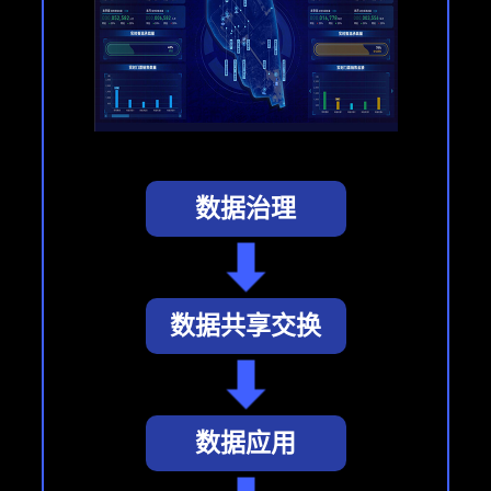
数据治理
数据共享交换
数据应用