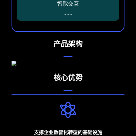
智能交互
......
产品架构
核心优势
支撑企业数智化转型的基础设施