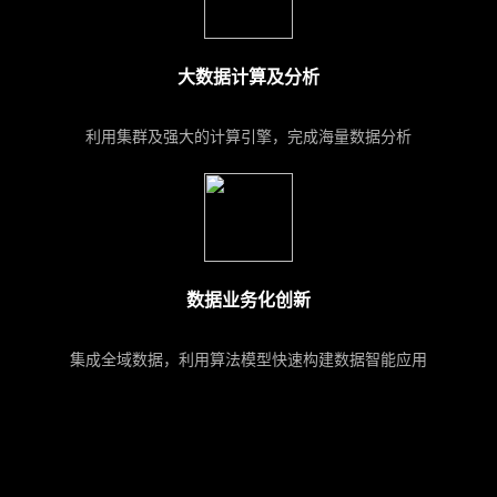
大数据计算及分析
利用集群及强大的计算引擎，完成海量数据分析
数据业务化创新
集成全域数据，利用算法模型快速构建数据智能应用