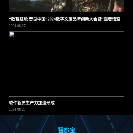
“数智赋能 晋见中国”2024数字文旅品牌创新大会暨“跟着悟空
游山西”活动启动
2024-08-27
软件新质生产力加速形成
2024-08-27
智旅宝