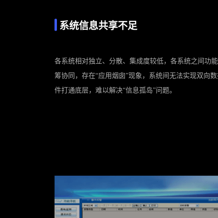
系统信息共享不足
各系统相对独立、分散、集成度较低，各系统之间功能
筹协同，存在“应用烟囱”现象，系统间无法实现双向
件打通底层，难以解决“信息孤岛”问题。