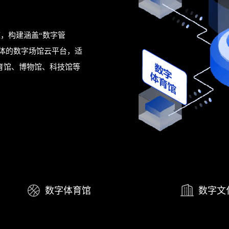
座，构建涵盖“数字管
一体的数字场馆云平台，适
育馆、博物馆、科技馆等
数字体育馆
数字文