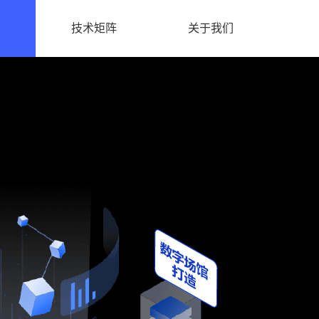
技术矩阵
关于我们