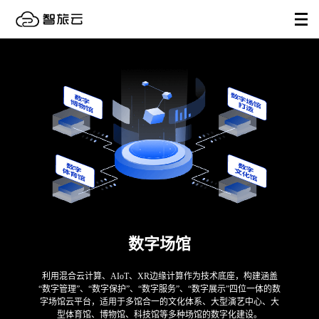
数字场馆
利用混合云计算、AIoT、XR边缘计算作为技术底座，构建涵盖
“数字管理”、“数字保护”、“数字服务”、“数字展示”四位一体的数
字场馆云平台，适用于多馆合一的文化体系、大型演艺中心、大
型体育馆、博物馆、科技馆等多种场馆的数字化建设。