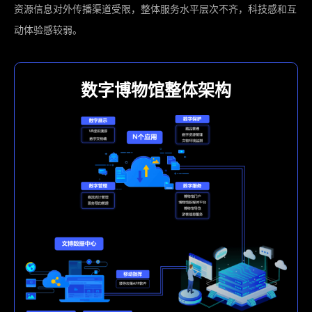
资源信息对外传播渠道受限，整体服务水平层次不齐，科技感和互
动体验感较弱。
数字博物馆整体架构