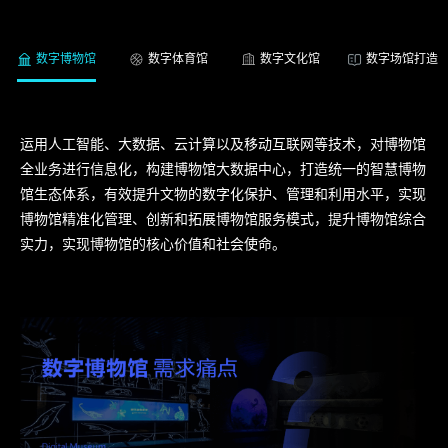
数字博物馆
数字体育馆
数字文化馆
数字场馆打造
运用人工智能、大数据、云计算以及移动互联网等技术，对博物馆
全业务进行信息化，构建博物馆大数据中心，打造统一的智慧博物
馆生态体系，有效提升文物的数字化保护、管理和利用水平，实现
博物馆精准化管理、创新和拓展博物馆服务模式，提升博物馆综合
实力，实现博物馆的核心价值和社会使命。