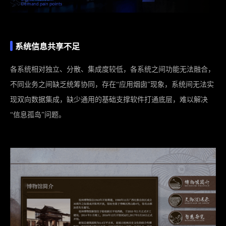
系统信息共享不足
各系统相对独立、分散、集成度较低，各系统之间功能无法融合，
不同业务之间缺乏统筹协同，存在“应用烟囱”现象，系统间无法实
现双向数据集成，缺少通用的基础支撑软件打通底层，难以解决
“信息孤岛”问题。